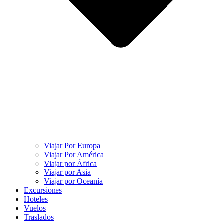
Viajar Por Europa
Viajar Por América
Viajar por África
Viajar por Asia
Viajar por Oceanía
Excursiones
Hoteles
Vuelos
Traslados