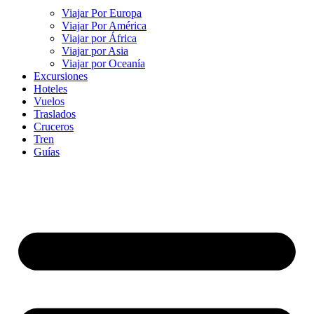
Viajar Por Europa
Viajar Por América
Viajar por África
Viajar por Asia
Viajar por Oceanía
Excursiones
Hoteles
Vuelos
Traslados
Cruceros
Tren
Guías