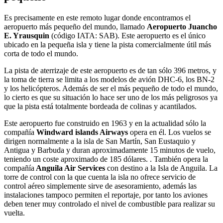
Es precisamente en este remoto lugar donde encontramos el
aeropuerto más pequeño del mundo, llamado
Aeropuerto Juancho
E. Yrausquin
(código IATA: SAB). Este aeropuerto es el único
ubicado en la pequeña isla y tiene la pista comercialmente útil más
corta de todo el mundo.
La pista de aterrizaje de este aeropuerto es de tan sólo 396 metros, y
la toma de tierra se limita a los modelos de avión DHC-6, los BN-2
y los helicópteros. Además de ser el más pequeño de todo el mundo,
lo cierto es que su situación lo hace ser uno de los más peligrosos ya
que la pista está totalmente bordeada de colinas y acantilados.
Este aeropuerto fue construido en 1963 y en la actualidad sólo la
compañía
Windward islands Airways
opera en él. Los vuelos se
dirigen normalmente a la isla de San Martín, San Eustaquio y
Antigua y Barbuda y duran aproximadamente 15 minutos de vuelo,
teniendo un coste aproximado de 185 dólares. . También opera la
compañía
Anguila Air Services
con destino a la Isla de Anguila. La
torre de control con la que cuenta la isla no ofrece servicio de
control aéreo simplemente sirve de asesoramiento, además las
instalaciones tampoco permiten el reportaje, por tanto los aviones
deben tener muy controlado el nivel de combustible para realizar su
vuelta.