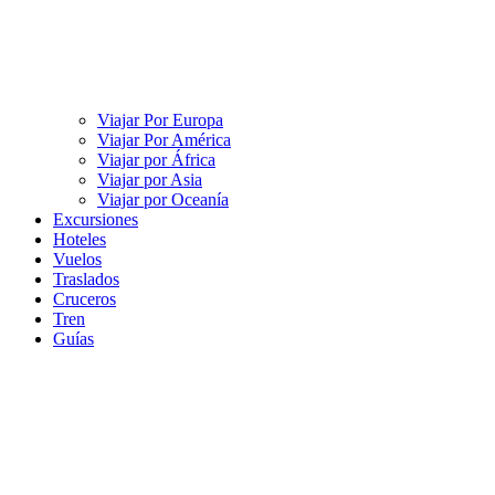
Viajar Por Europa
Viajar Por América
Viajar por África
Viajar por Asia
Viajar por Oceanía
Excursiones
Hoteles
Vuelos
Traslados
Cruceros
Tren
Guías