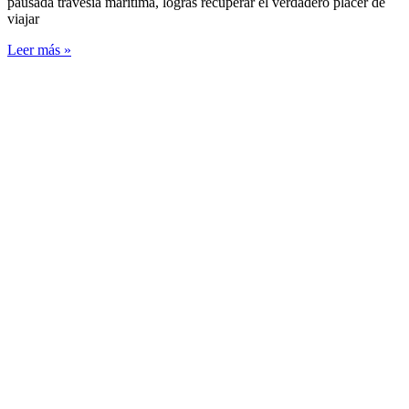
pausada travesía marítima, logras recuperar el verdadero placer de
viajar
Leer más »