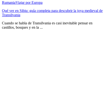
Rumania
Viajar por Europa
Qué ver en Sibiu: guía completa para descubrir la joya medieval de
Transilvania
Cuando se habla de Transilvania es casi inevitable pensar en
castillos, bosques y en la ...