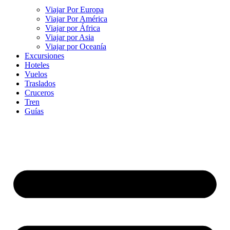
Viajar Por Europa
Viajar Por América
Viajar por África
Viajar por Asia
Viajar por Oceanía
Excursiones
Hoteles
Vuelos
Traslados
Cruceros
Tren
Guías