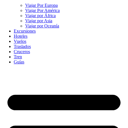
Viajar Por Europa
Viajar Por América
Viajar por África
Viajar por Asia
Viajar por Oceanía
Excursiones
Hoteles
Vuelos
Traslados
Cruceros
Tren
Guías