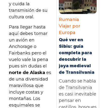
y cuida la
transmisión de su
cultura oral.
Rumania
Viajar por
Para llegar hasta
Europa
aquí debes tomar
Qué ver en
un avión en
Sibiu: guía
Anchorage o
completa para
Fairbanks pero el
descubrir la
vuelo vale la pena
joya medieval
pues sin dudas el
de Transilvania
norte de Alaska
es
de una diversidad
Cuando se habla
maravillosa que
de Transilvania
incluye costas y
es casi inevitable
montañas. Los
pensar en
esquimales se
castillos, bosques