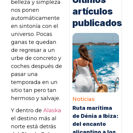
belleza y simpleza
artículos
nos ponen
automáticamente
publicados
en sintonía con el
universo. Pocas
ganas te quedan
de regresar a un
urbe de concreto y
coches después de
pasar una
temporada en un
sitio tan pero tan
hermoso y salvaje.
Noticias
Ruta marítima
Y dentro de
Alaska
de Dénia a Ibiza:
el destino más al
del encanto
norte está detrás
alicantino a los