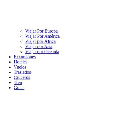
Viajar Por Europa
Viajar Por América
Viajar por África
Viajar por Asia
Viajar por Oceanía
Excursiones
Hoteles
Vuelos
Traslados
Cruceros
Tren
Guías