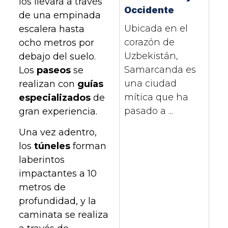
los llevará a través
Occidente
de una empinada
Ubicada en el
escalera hasta
corazón de
ocho metros por
Uzbekistán,
debajo del suelo.
Samarcanda es
Los
paseos
se
una ciudad
realizan con
guías
mítica que ha
especializados
de
pasado a ...
gran experiencia.
Una vez adentro,
los
túneles
forman
laberintos
impactantes a 10
metros de
profundidad, y la
caminata se realiza