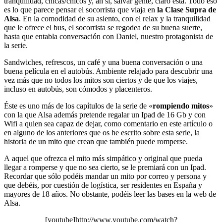
tranquilidad, chicas/chicos y, ah sí, salvar gente, claro está. Todo eso
es lo que parece pensar el socorrista que viaja en
la Clase Supra de
Alsa
. En la comodidad de su asiento, con el relax y la tranquilidad
que le ofrece el bus, el socorrista se regodea de su buena suerte,
hasta que entabla conversación con Daniel, nuestro protagonista de
la serie.
Sandwiches, refrescos, un café y una buena conversación o una
buena película en el autobús. Ambiente relajado para descubrir una
vez más que no todos los mitos son ciertos y de que los viajes,
incluso en autobús, son cómodos y placenteros.
Éste es uno más de los capítulos de la serie de «
rompiendo mitos
»
con la que Alsa además pretende regalar un Ipad de 16 Gb y con
Wifi a quien sea capaz de dejar, como comentario en este artículo o
en alguno de los anteriores que os he escrito sobre esta serie, la
historia de un mito que crean que también puede romperse.
A aquel que ofrezca el mito más simpático y original que pueda
llegar a romperse y que no sea cierto, se le premiará con un Ipad.
Recordar que sólo podéis mandar un mito por correo y persona y
que debéis, por cuestión de logística, ser residentes en España y
mayores de 18 años. No obstante, podéis leer las bases en la web de
Alsa.
[youtube]http://www.youtube.com/watch?