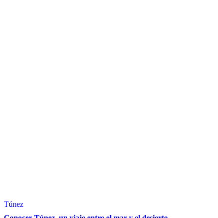
Túnez
Conocer Túnez, un viaje entre el mar y el desierto