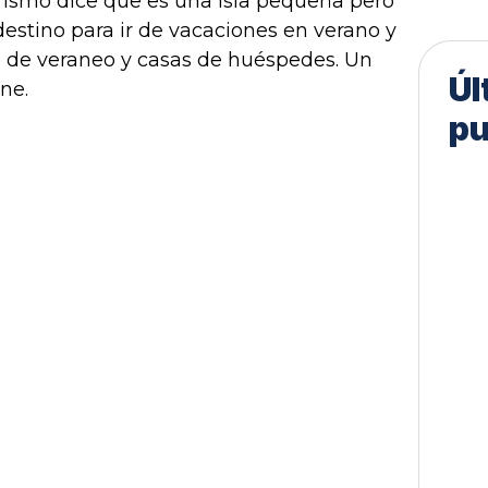
turismo dice que es una isla pequeña pero
estino para ir de vacaciones en verano y
s de veraneo y casas de huéspedes. Un
Úl
ne.
pu