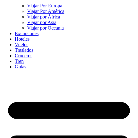
Viajar Por Europa
Viajar Por América
Viajar por África
Viajar por Asia
Viajar por Oceanía
Excursiones
Hoteles
Vuelos
Traslados
Cruceros
Tren
Guías