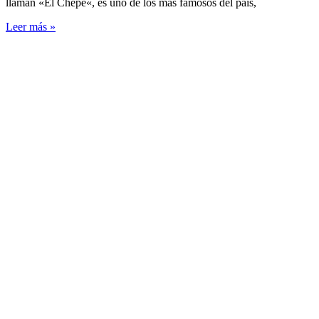
llaman «El Chepe«, es uno de los más famosos del país,
Leer más »