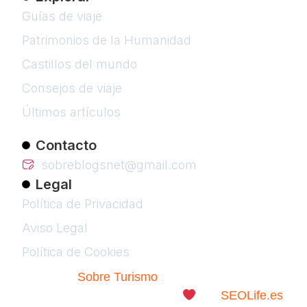
Guías de viaje
Patrimonios de la Humanidad
Castillos del mundo
Consejos de viaje
Últimos artículos
Contacto
sobreblogsnet@gmail.com
Legal
Política de Privacidad
Aviso Legal
Política de Cookies
© 2026
Sobre Turismo
. Todos los Derechos
Reservados. | Diseñado con
por
SEOLife.es