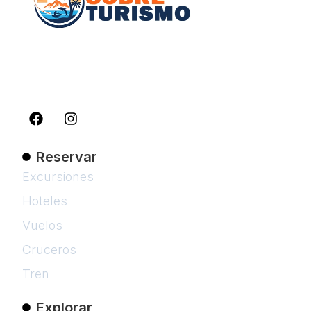
Inspirando a viajeros a descubrir el mundo
con guías detalladas, consejos prácticos y
las mejores recomendaciones para cada
destino.
Reservar
Excursiones
Hoteles
Vuelos
Cruceros
Tren
Explorar