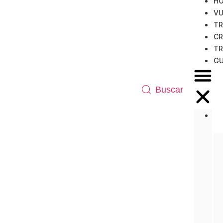
HO
VU
TR
CR
TR
GU
Buscar