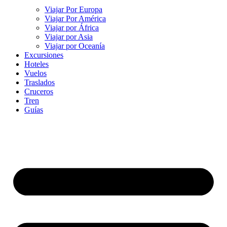
Viajar Por Europa
Viajar Por América
Viajar por África
Viajar por Asia
Viajar por Oceanía
Excursiones
Hoteles
Vuelos
Traslados
Cruceros
Tren
Guías