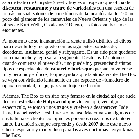
sala de teatro de Chrystie Street y hoy es un espacio que oficia de
discoteca, restaurante y teatro de variedades
con una estética de
lo más inusual: salones de baile típicos de la loca década del ’20, un
poco del glamour de los carnavales de Nueva Orleans y algo de las
obras de Kurt Weil. ¿Os alcanza? Bueno, las fotos son bastante
elocuentes.
Al momento de su inauguración la gente utilizó distintos adjetivos
para describirlo y me quedo con los siguientes: sofisticado,
decadente, insultante, genial y subyugante. Es un sitio para quedarse
toda una noche y regresar a la siguiente. Desde las 12 entonces,
cuando comienza el nuevo día, uno puede ir y presenciar distintos
tipos de espectáculos de
cabaret y burlesque
que suelen volverse
muy pero muy eróticos, lo que ayuda a que la atmósfera de The Box
se vaya convirtiendo lentamente en una especie de «fumadero de
opio»: oscuridad, relajo, paz y un toque de ficción.
Además, The Box es un sitio muy famoso en la ciudad así que suele
llenarse
estrellas de Holyywood
que vienen aquí, ven algún
espectáculo, se toman unos tragos y vuelven a desaparecer. Jude
Law, Rachel Weisz, Josh Lucas o incluso Madonna son algunos de
sus habituales clientes con quienes podemos cruzarnos de tanto en
tanto. La ciudad siempre sorprende y desde 2007 tiene este nuevo
sitio, inesperado y maravilloso para las aves nocturnas neoyorkinas :
The Box.