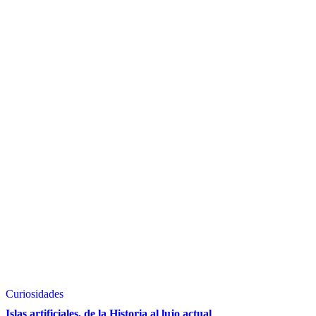
Curiosidades
Islas artificiales, de la Historia al lujo actual