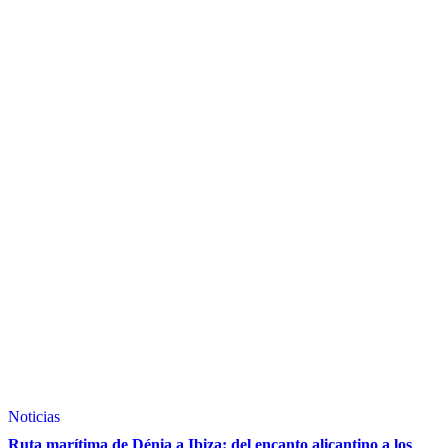
Noticias
Ruta marítima de Dénia a Ibiza: del encanto alicantino a los