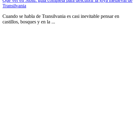
Qué ver en Sibiu: guía completa para descubrir la joya medieval de
Transilvania
Cuando se habla de Transilvania es casi inevitable pensar en
castillos, bosques y en la ...