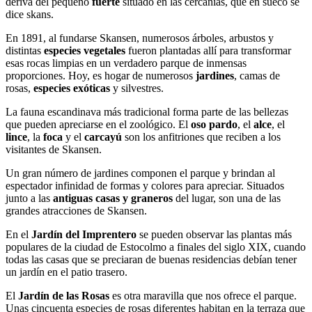
deriva del pequeño
fuerte
situado en las cercanías, que en sueco se
dice skans.
En 1891, al fundarse Skansen, numerosos árboles, arbustos y
distintas
especies vegetales
fueron plantadas allí para transformar
esas rocas limpias en un verdadero parque de inmensas
proporciones. Hoy, es hogar de numerosos
jardines
, camas de
rosas,
especies exóticas
y silvestres.
La fauna escandinava más tradicional forma parte de las bellezas
que pueden apreciarse en el zoológico. El
oso pardo
, el
alce
, el
lince
, la
foca
y el
carcayú
son los anfitriones que reciben a los
visitantes de Skansen.
Un gran número de jardines componen el parque y brindan al
espectador infinidad de formas y colores para apreciar. Situados
junto a las
antiguas casas y graneros
del lugar, son una de las
grandes atracciones de Skansen.
En el
Jardín del Imprentero
se pueden observar las plantas más
populares de la ciudad de Estocolmo a finales del siglo XIX, cuando
todas las casas que se preciaran de buenas residencias debían tener
un jardín en el patio trasero.
El
Jardín de las Rosas
es otra maravilla que nos ofrece el parque.
Unas cincuenta especies de rosas diferentes habitan en la terraza que