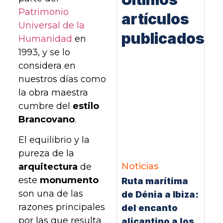
Patrimonio
artículos
Universal de la
publicados
Humanidad
en
1993, y se lo
considera en
nuestros días como
la obra maestra
cumbre del
estilo
Brancovano
.
El equilibrio y la
pureza de la
Noticias
arquitectura
de
este
monumento
Ruta marítima
son una de las
de Dénia a Ibiza:
razones principales
del encanto
por las que resulta
alicantino a los