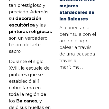
tan prestigioso y
mejores
preciado. Además,
atardeceres de
su
decoración
las Baleares
escultórica
y las
Al conectar la
pinturas religiosas
península con el
son un verdadero
archipiélago
tesoro del arte
balear a través
sacro.
de una pausada
travesía
Durante el siglo
marítima, ...
XVIII, la escuela de
pintores que se
estableció allí
cobró fama en
toda la región de
los
Balcanes
, y
dejó sus huellas en