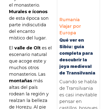
el monasterio.
Murales e íconos
de esta época son
Rumania
parte indiscutida
Viajar por
del encanto
Europa
místico del lugar.
Qué ver en
Sibiu: guía
El
valle de Olt
es el
completa para
escenario natural
descubrir la
que acoge este y
joya medieval
muchos otros
de Transilvania
monasterios. Las
montañas
más
Cuando se habla
altas del país
de Transilvania
rodean la región y
es casi inevitable
realzan la belleza
pensar en
de Horezu. Al pie
castillos, bosques