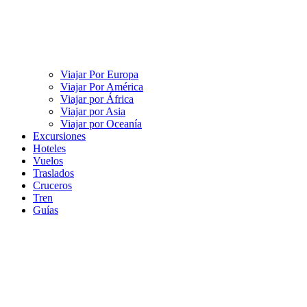
Viajar Por Europa
Viajar Por América
Viajar por África
Viajar por Asia
Viajar por Oceanía
Excursiones
Hoteles
Vuelos
Traslados
Cruceros
Tren
Guías