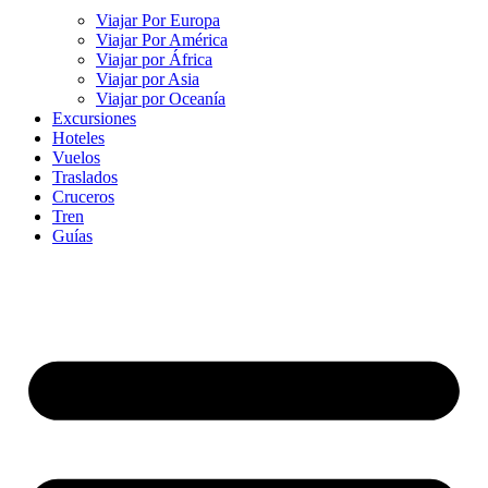
Viajar Por Europa
Viajar Por América
Viajar por África
Viajar por Asia
Viajar por Oceanía
Excursiones
Hoteles
Vuelos
Traslados
Cruceros
Tren
Guías