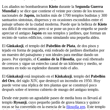
Los aliados no bombardearon
Kioto
durante la
Segunda Guerra
Mundial
y se dice que contiene el veinte por ciento de los tesoros
nacionales de
Ja
pón,
incluidos más de 1700 templos budistas y 300
santuarios sintoistas, dispersos y en ocasiones escondidos entre el
paisaje urbano de la ciudad moderna. Puede que la belleza de
Kioto
sea difícil de encontrar, pero si se pone un poco de empeño se puede
apreciar el antiguo
Japón
en sus templos y jardines, que forman un
recinto de varios edificios, como simulando una pequeña aldea.
El
Ginkakuji
, el templo del
Pabellón de Plata
, de dos pisos y
tejado en forma de pagoda, está rodeado de jardines diseñados por
un maestro del paisajismo y son ideales para meditar dando un
paseo. Por ejemplo, el
Camino de la Filosofía
, que está ribeteado
de cerezos y sigue un estrecho canal de un kilómetro y medio, se
muestra en todo su esplendor durante todo el año.
El
Ginkakuji
está inspirado en el
Kinkakuji
, templo del
Pabellón
del Oro
, del siglo XIV, que destruyó un incendio en 1950. Hoy
puede verse una réplica de tres plantas que se construyó poco
después sobre el terreno cubierto de musgo del antiguo templo.
Desde este punto un agradable paseo de media hora os llevará al
templo
Ryoanji
, cuyo pequeño jardín de grava blanca y quince
rocas se ha convertido en la esencia de la
filosofía zen
. Este templo