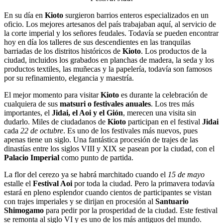
En su día en
Kioto
surgieron barrios enteros especializados en un
oficio. Los mejores artesanos del país trabajaban aquí, al servicio de
la corte imperial y los señores feudales. Todavía se pueden encontrar
hoy en día los talleres de sus descendientes en las tranquilas
barriadas de los distritos históricos de
Kioto
. Los productos de la
ciudad, incluidos los grabados en planchas de madera, la seda y los
productos textiles, las muñecas y la papelería, todavía son famosos
por su refinamiento, elegancia y maestría.
El mejor momento para visitar
Kioto
es durante la celebración de
cualquiera de sus
matsuri o festivales anuales
. Los tres más
importantes, el
Jidai, el Aoi y el Gión
, merecen una visita sin
dudarlo. Miles de ciudadanos de
Kioto
participan en el festival
Jidai
cada
22 de octubre
. Es uno de los festivales más nuevos, pues
apenas tiene un siglo. Una fantástica procesión de trajes de las
dinastías entre los siglos VIII y XIX se pasean por la ciudad, con el
Palacio Imperial
como punto de partida.
La flor del cerezo ya se habrá marchitado cuando el
15 de mayo
estalle el
Festival Aoi
por toda la ciudad. Pero la primavera todavía
estará en pleno esplendor cuando cientos de participantes se vistan
con trajes imperiales y se dirijan en procesión al
Santuario
Shimogamo
para pedir por la prosperidad de la ciudad. Este festival
se remonta al siglo VI y es uno de los más antiguos del mundo.