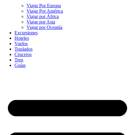
Viajar Por Europa
Viajar Por América
Viajar por África
Viajar por Asia
Viajar por Oceanía
Excursiones
Hoteles
Vuelos
Traslados
Cruceros
Tren
Guías