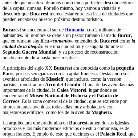
antes de que nos descubramos como unos perfectos desconocedores
de la capital rumana. Por ello mismo, hoy vamos a visitarla y
descubrir que
Bucarest
merece estar entre esa lista de ciudades que
pueden encabezar nuestro próximo destino turístico.
Bucarest
se encuentra al sur de
Rumanía
, con 2 millones de
habitantes. Su nombre se debe a un pastor rumano llamado
Bucur
,
que en rumano significa
«contento»,
entendiendo
Bucarest
como
la
ciudad de la alegría
. Fue una ciudad muy castigada durante la
Segunda Guerra Mundial
, y su proceso de reconstrucción
prácticamente dura hasta nuestros días.
A principios del siglo XX
Bucarest
era conocida como
la pequeña
París
, por sus semejanzas con la capital francesa. Destacando sus
avenidas arboladas de
Kisseleff
, que incluso, como la version
parisina, muestran un
Arco del Triunfo
. O una de las avenidas más
importantes de la ciudad, la
Calea Victorei
, lugar donde se
encuentran el
Museo Nacional de
Historia y el Palacio de
Correos
. Es la zona comercial de la ciudad, que se extiende por
impresionantes avenidas, todas ellas muy arboladas y con
majestuosos edificios, como los de la avenida
Magheru.
La arquitectura que predomina en
Bucarest,
amén de sus iglesias
ortodoxas y los más modernos edificios de estilo comunista, es de
origen francés. Ejemplo de esto que decimos es el
Palacio Real
, que