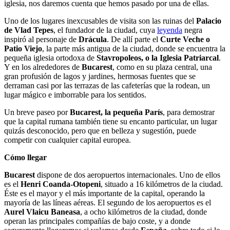
iglesia, nos daremos cuenta que hemos pasado por una de ellas.
Uno de los lugares inexcusables de visita son las ruinas del
Palacio
de Vlad Tepes
, el fundador de la ciudad, cuya
leyenda
negra
inspiró al personaje de
Drácula
. De allí parte el
Curte Veche o
Patio Viejo
, la parte más antigua de la ciudad, donde se encuentra la
pequeña iglesia ortodoxa de
Stavropoleos, o la Iglesia Patriarcal
.
Y en los alrededores de
Bucarest
, como en su plaza central, una
gran profusión de lagos y jardines, hermosas fuentes que se
derraman casi por las terrazas de las cafeterías que la rodean, un
lugar mágico e imborrable para los sentidos.
Un breve paseo por
Bucarest, la pequeña París
, para demostrar
que la capital rumana también tiene su encanto particular, un lugar
quizás desconocido, pero que en belleza y sugestión, puede
competir con cualquier capital europea.
Cómo llegar
Bucarest
dispone de dos aeropuertos internacionales. Uno de ellos
es el
Henri Coanda-Otopeni
, situado a 16 kilómetros de la ciudad.
Éste es el mayor y el más importante de la capital, operando la
mayoría de las líneas aéreas. El segundo de los aeropuertos es el
Aurel Vlaicu Baneasa
, a ocho kilómetros de la ciudad, donde
operan las principales compañías de bajo coste, y a donde