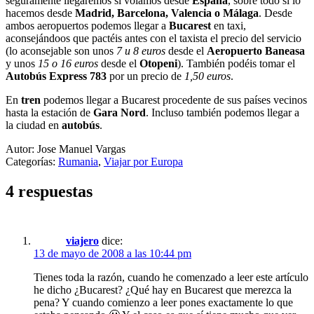
seguramente llegaremos si volamos desde
España
, sobre todo si lo
hacemos desde
Madrid, Barcelona, Valencia o Málaga
. Desde
ambos aeropuertos podemos llegar a
Bucarest
en taxi,
aconsejándoos que pactéis antes con el taxista el precio del servicio
(lo aconsejable son unos
7 u 8 euros
desde el
Aeropuerto Baneasa
y unos
15 o 16 euros
desde el
Otopeni
). También podéis tomar el
Autobús Express 783
por un precio de
1,50 euros
.
En
tren
podemos llegar a Bucarest procedente de sus países vecinos
hasta la estación de
Gara Nord
. Incluso también podemos llegar a
la ciudad en
autobús
.
Autor: Jose Manuel Vargas
Categorías:
Rumania
,
Viajar por Europa
4 respuestas
viajero
dice:
13 de mayo de 2008 a las 10:44 pm
Tienes toda la razón, cuando he comenzado a leer este artículo
he dicho ¿Bucarest? ¿Qué hay en Bucarest que merezca la
pena? Y cuando comienzo a leer pones exactamente lo que