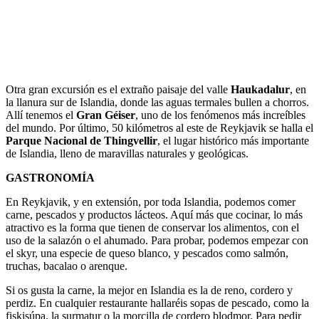
Otra gran excursión es el extraño paisaje del valle
Haukadalur
, en
la llanura sur de Islandia, donde las aguas termales bullen a chorros.
Allí tenemos el
Gran Géiser
, uno de los fenómenos más increíbles
del mundo. Por último, 50 kilómetros al este de Reykjavik se halla el
Parque Nacional de Thingvellir
, el lugar histórico más importante
de Islandia, lleno de maravillas naturales y geológicas.
GASTRONOMÍA
En Reykjavik, y en extensión, por toda Islandia, podemos comer
carne, pescados y productos lácteos. Aquí más que cocinar, lo más
atractivo es la forma que tienen de conservar los alimentos, con el
uso de la salazón o el ahumado. Para probar, podemos empezar con
el skyr, una especie de queso blanco, y pescados como salmón,
truchas, bacalao o arenque.
Si os gusta la carne, la mejor en Islandia es la de reno, cordero y
perdiz. En cualquier restaurante hallaréis sopas de pescado, como la
fiskisúpa, la surmatur o la morcilla de cordero blodmor. Para pedir