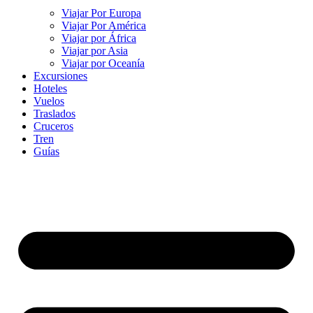
Viajar Por Europa
Viajar Por América
Viajar por África
Viajar por Asia
Viajar por Oceanía
Excursiones
Hoteles
Vuelos
Traslados
Cruceros
Tren
Guías