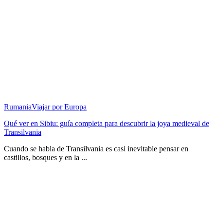
Rumania
Viajar por Europa
Qué ver en Sibiu: guía completa para descubrir la joya medieval de
Transilvania
Cuando se habla de Transilvania es casi inevitable pensar en
castillos, bosques y en la ...