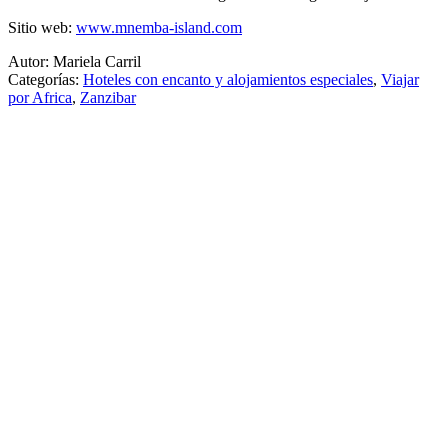
Sitio web:
www.mnemba-island.com
Autor: Mariela Carril
Categorías:
Hoteles con encanto y alojamientos especiales
,
Viajar
por Africa
,
Zanzibar