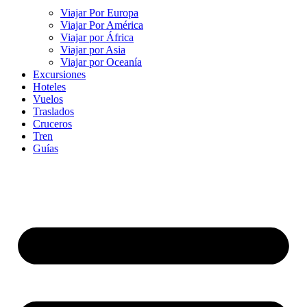
Viajar Por Europa
Viajar Por América
Viajar por África
Viajar por Asia
Viajar por Oceanía
Excursiones
Hoteles
Vuelos
Traslados
Cruceros
Tren
Guías