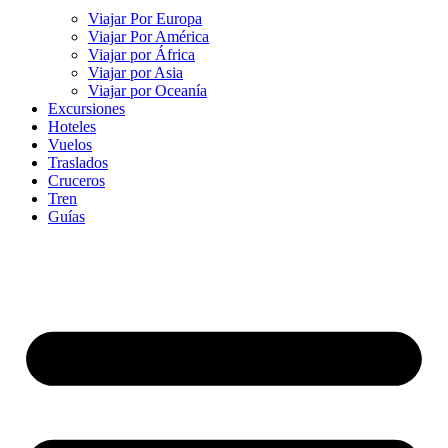
Viajar Por Europa
Viajar Por América
Viajar por África
Viajar por Asia
Viajar por Oceanía
Excursiones
Hoteles
Vuelos
Traslados
Cruceros
Tren
Guías