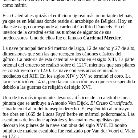
como mártir.
Esta Catedral es quizás el edificio religioso más importante del país,
ya que es en Malinas donde reside el arzobispo de Bélgica. Hoy en
día este cargo corresponde al cardenal Godfried Daneels. En el
interior de la catedral están las tumbas de algunos de sus
predecesores. Uno de ellos fue el famoso
Cardenal Mercier
.
La nave principal tiene 94 metros de largo, 12 de ancho y 27 de alto,
dimensiones que son las que recogen los cánones clásicos del
gótico. La historia de esta catedral se inicia en el siglo XIII. La parte
oriental del crucero se realizó sobre el 1217, mientras que sus pilares
se construyeron en 1230. La nave con seis arcos se inició a
mediados del XIII. En los siglos XIV y XV se terminó el coro. La
torre se inició en 1452, pero la construcción tuvo que ser suspendida
debido a las guerras de religión del siglo XVI.
Uno de los más importantes tesoros artísticos de la catedral es una
pintura que se atribuye a Antonio Van Dijck,
El Cristo Crucificado
,
situado en el altar del transepto derecho. El espléndido altar mayo
fue obra en 1665 de Lucas Fayd’herbe en mármol policromado. Las
esculturas de los doce apóstoles y los cuatro evangelistas que
decoran los pilares de la nave son obra del siglo XVII. El bonito
púlpito de madera esculpida fue realizado por Van der Voort el Viejo
en 1721.