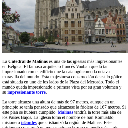
La
Catedral de Malinas
es una de las iglesias más impresionantes
en Bélgica. El famoso arquitecto francés Vauban quedó tan
impresionado con el edificio que la catalogó como la octava
maravilla del mundo. Esta majestuosa construcción de estilo gótico
está situada en uno de los lados de la Plaza del Mercado. Todo el
mundo queda impresionado a primera vista por su gran volumen y
su
impresionante torre
.
La torre alcanza una altura de más de 97 metros, aunque en un
principio se tenía pensado que alcanzase la friolera de 167 metros. Si
este plan se hubiera cumplido,
Malinas
tendría la torre más alta de
los Países Bajos. La iglesia toma el nombre de San Romualdo,
misionero
irlandés
que cristianizó la región de Malinas. Este
misionero construyó un monasterio en la zona y murió más tarde