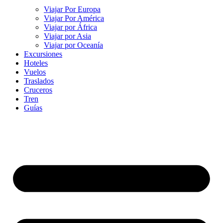
Viajar Por Europa
Viajar Por América
Viajar por África
Viajar por Asia
Viajar por Oceanía
Excursiones
Hoteles
Vuelos
Traslados
Cruceros
Tren
Guías