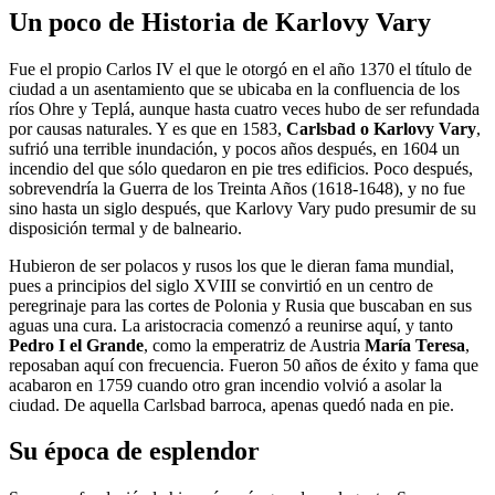
Un poco de Historia de Karlovy Vary
Fue el propio Carlos IV el que le otorgó en el año 1370 el título de
ciudad a un asentamiento que se ubicaba en la confluencia de los
ríos Ohre y Teplá, aunque hasta cuatro veces hubo de ser refundada
por causas naturales. Y es que en 1583,
Carlsbad o Karlovy Vary
,
sufrió una terrible inundación, y pocos años después, en 1604 un
incendio del que sólo quedaron en pie tres edificios. Poco después,
sobrevendría la Guerra de los Treinta Años (1618-1648), y no fue
sino hasta un siglo después, que Karlovy Vary pudo presumir de su
disposición termal y de balneario.
Hubieron de ser polacos y rusos los que le dieran fama mundial,
pues a principios del siglo XVIII se convirtió en un centro de
peregrinaje para las cortes de Polonia y Rusia que buscaban en sus
aguas una cura. La aristocracia comenzó a reunirse aquí, y tanto
Pedro I el Grande
, como la emperatriz de Austria
María Teresa
,
reposaban aquí con frecuencia. Fueron 50 años de éxito y fama que
acabaron en 1759 cuando otro gran incendio volvió a asolar la
ciudad. De aquella Carlsbad barroca, apenas quedó nada en pie.
Su época de esplendor