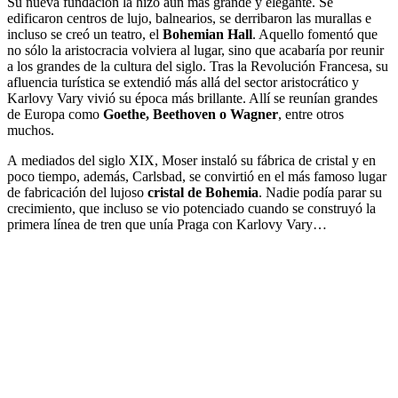
Su nueva fundación la hizo aún más grande y elegante. Se
edificaron centros de lujo, balnearios, se derribaron las murallas e
incluso se creó un teatro, el
Bohemian Hall
. Aquello fomentó que
no sólo la aristocracia volviera al lugar, sino que acabaría por reunir
a los grandes de la cultura del siglo. Tras la Revolución Francesa, su
afluencia turística se extendió más allá del sector aristocrático y
Karlovy Vary vivió su época más brillante. Allí se reunían grandes
de Europa como
Goethe, Beethoven o Wagner
, entre otros
muchos.
A mediados del siglo XIX, Moser instaló su fábrica de cristal y en
poco tiempo, además, Carlsbad, se convirtió en el más famoso lugar
de fabricación del lujoso
cristal de Bohemia
. Nadie podía parar su
crecimiento, que incluso se vio potenciado cuando se construyó la
primera línea de tren que unía Praga con Karlovy Vary…