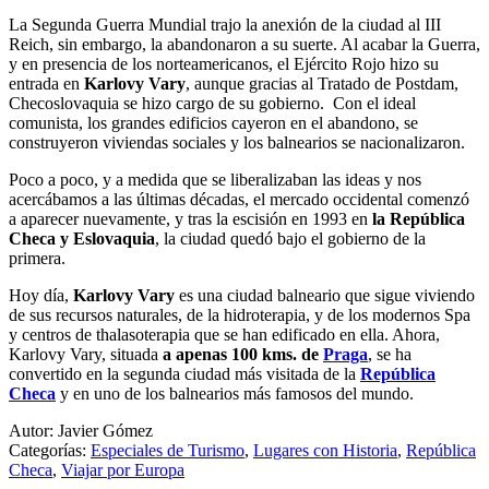
La Segunda Guerra Mundial trajo la anexión de la ciudad al III
Reich, sin embargo, la abandonaron a su suerte. Al acabar la Guerra,
y en presencia de los norteamericanos, el Ejército Rojo hizo su
entrada en
Karlovy Vary
, aunque gracias al Tratado de Postdam,
Checoslovaquia se hizo cargo de su gobierno. Con el ideal
comunista, los grandes edificios cayeron en el abandono, se
construyeron viviendas sociales y los balnearios se nacionalizaron.
Poco a poco, y a medida que se liberalizaban las ideas y nos
acercábamos a las últimas décadas, el mercado occidental comenzó
a aparecer nuevamente, y tras la escisión en 1993 en
la República
Checa y Eslovaquia
, la ciudad quedó bajo el gobierno de la
primera.
Hoy día,
Karlovy Vary
es una ciudad balneario que sigue viviendo
de sus recursos naturales, de la hidroterapia, y de los modernos Spa
y centros de thalasoterapia que se han edificado en ella. Ahora,
Karlovy Vary, situada
a apenas 100 kms. de
Praga
, se ha
convertido en la segunda ciudad más visitada de la
República
Checa
y en uno de los balnearios más famosos del mundo.
Autor: Javier Gómez
Categorías:
Especiales de Turismo
,
Lugares con Historia
,
República
Checa
,
Viajar por Europa