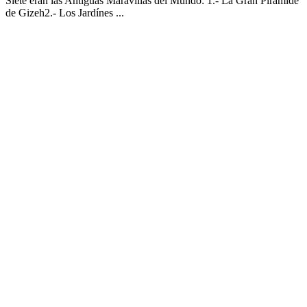
Siete eran las Antiguas Maravillas del Mundo: 1.- La Gran Pirámide
de Gizeh2.- Los Jardínes ...