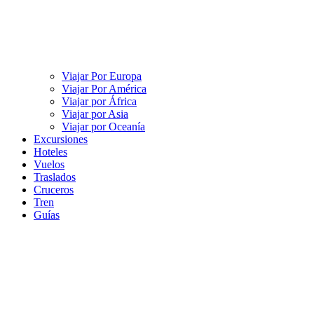
Viajar Por Europa
Viajar Por América
Viajar por África
Viajar por Asia
Viajar por Oceanía
Excursiones
Hoteles
Vuelos
Traslados
Cruceros
Tren
Guías