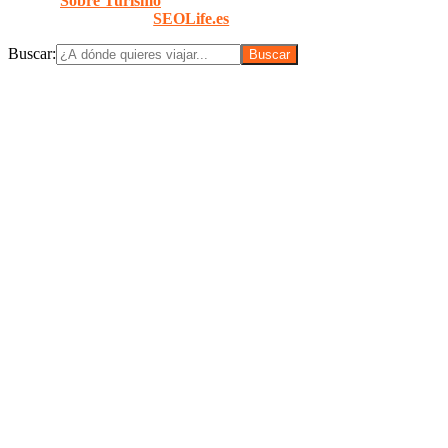
© 2026
Sobre Turismo
. Todos los Derechos Reservados. |
Diseñado con
por
SEOLife.es
Buscar: