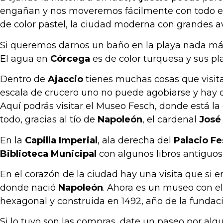
engañan y nos moveremos fácilmente con todo est
de color pastel, la ciudad moderna con grandes av
Si queremos darnos un baño en la playa nada más b
El agua en
Córcega
es de color turquesa y sus pla
Dentro de
Ajaccio
tienes muchas cosas que visita
escala de crucero uno no puede agobiarse y hay qu
Aquí podrás visitar el Museo Fesch, donde está l
todo, gracias al tío de
Napoleón
, el cardenal
José
En la
Capilla Imperial
, ala derecha del
Palacio F
Biblioteca Municipal
con algunos libros antiguos
En el corazón de la ciudad hay una visita que si e
donde nació
Napoleón
. Ahora es un museo con el 
hexagonal y construida en 1492, año de la fundació
Si lo tuyo son las compras, date un paseo por al