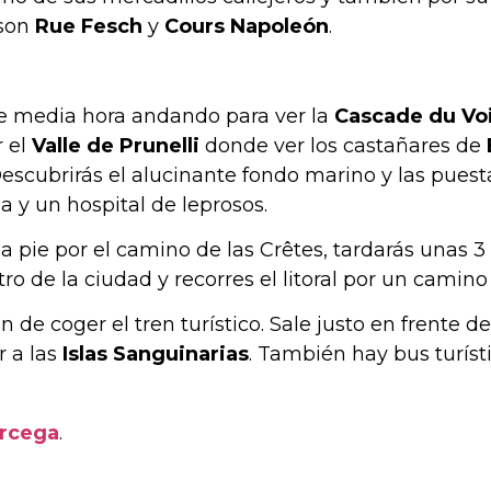
 son
Rue Fesch
y
Cours Napoleón
.
e media hora andando para ver la
Cascade du Voi
r el
Valle de Prunelli
donde ver los castañares de
Descubrirás el alucinante fondo marino y las puesta
a y un hospital de leprosos.
 pie por el camino de las Crêtes, tardarás unas 3 
o de la ciudad y recorres el litoral por un camino 
 de coger el tren turístico. Sale justo en frente d
r a las
Islas Sanguinarias
. También hay bus turíst
órcega
.