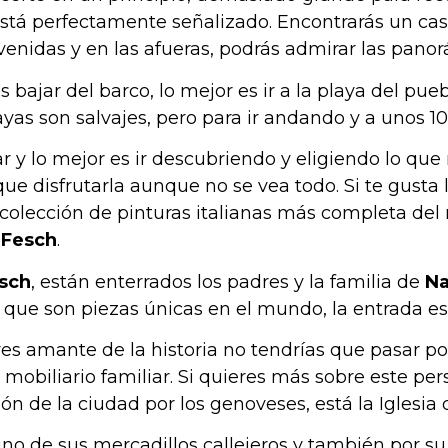
á perfectamente señalizado. Encontrarás un casc
enidas y en las afueras, podrás admirar las panor
ajar del barco, lo mejor es ir a la playa del pueb
yas son salvajes, pero para ir andando y a unos 10
r y lo mejor es ir descubriendo y eligiendo lo que
e disfrutarla aunque no se vea todo. Si te gusta l
a colección de pinturas italianas más completa de
 Fesch
.
esch
, están enterrados los padres y la familia de
N
 que son piezas únicas en el mundo, la entrada es 
res amante de la historia no tendrías que pasar por
mobiliario familiar. Si quieres más sobre este pers
n de la ciudad por los genoveses, está la Iglesia 
guno de sus mercadillos callejeros y también por 