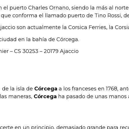
n el puerto Charles Ornano, siendo la más al norte 
la que conforma el llamado puerto de Tino Rossi, d
accio son actualmente la Corsica Ferries, la Corsia
 ciudad en la bahía de Córcega.
nier – CS 30253 – 20179 Ajaccio
de la isla de
Córcega
a los franceses en 1768, an
 las maneras,
Córcega
ha pasado de unas manos a 
erte en un principio, demasiado grande para reco