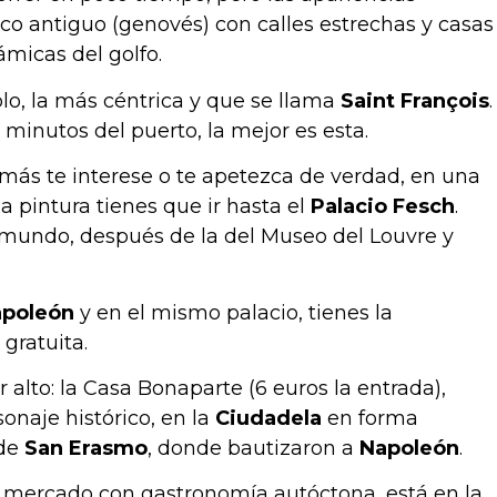
o antiguo (genovés) con calles estrechas y casas
ámicas del golfo.
lo, la más céntrica y que se llama
Saint François
.
 minutos del puerto, la mejor es esta.
 más te interese o te apetezca de verdad, en una
a pintura tienes que ir hasta el
Palacio Fesch
.
l mundo, después de la del Museo del Louvre y
apoleón
y en el mismo palacio, tienes la
gratuita.
 alto: la Casa Bonaparte (6 euros la entrada),
onaje histórico, en la
Ciudadela
en forma
de
San Erasmo
, donde bautizaron a
Napoleón
.
su mercado con gastronomía autóctona, está en la