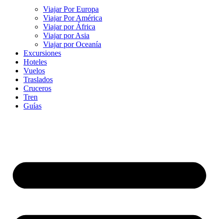
Viajar Por Europa
Viajar Por América
Viajar por África
Viajar por Asia
Viajar por Oceanía
Excursiones
Hoteles
Vuelos
Traslados
Cruceros
Tren
Guías