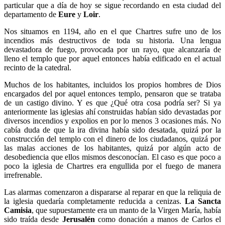
particular que a día de hoy se sigue recordando en esta ciudad del
departamento de
Eure
y
Loir
.
Nos situamos en 1194, año en el que Chartres sufre uno de los
incendios más destructivos de toda su historia. Una lengua
devastadora de fuego, provocada por un rayo, que alcanzaría de
lleno el templo que por aquel entonces había edificado en el actual
recinto de la catedral.
Muchos de los habitantes, incluidos los propios hombres de Dios
encargados del por aquel entonces templo, pensaron que se trataba
de un castigo divino. Y es que ¿Qué otra cosa podría ser? Si ya
anteriormente las iglesias ahí construidas habían sido devastadas por
diversos incendios y expolios en por lo menos 3 ocasiones más. No
cabía duda de que la ira divina había sido desatada, quizá por la
construcción del templo con el dinero de los ciudadanos, quizá por
las malas acciones de los habitantes, quizá por algún acto de
desobediencia que ellos mismos desconocían. El caso es que poco a
poco la iglesia de Chartres era engullida por el fuego de manera
irrefrenable.
Las alarmas comenzaron a dispararse al reparar en que la reliquia de
la iglesia quedaría completamente reducida a cenizas.
La Sancta
Camisia
, que supuestamente era un manto de la Virgen María, había
sido traída desde
Jerusalén
como donación a manos de Carlos el