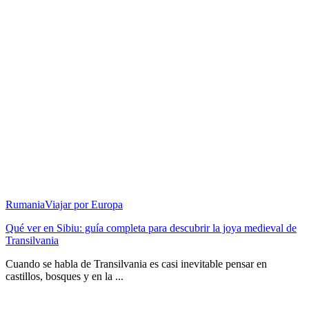
Rumania
Viajar por Europa
Qué ver en Sibiu: guía completa para descubrir la joya medieval de
Transilvania
Cuando se habla de Transilvania es casi inevitable pensar en
castillos, bosques y en la ...