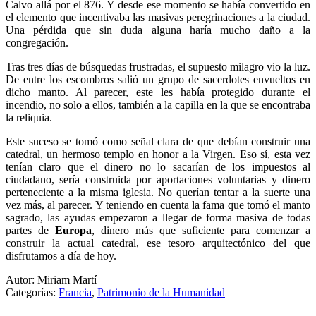
Calvo allá por el 876. Y desde ese momento se había convertido en
el elemento que incentivaba las masivas peregrinaciones a la ciudad.
Una pérdida que sin duda alguna haría mucho daño a la
congregación.
Tras tres días de búsquedas frustradas, el supuesto milagro vio la luz.
De entre los escombros salió un grupo de sacerdotes envueltos en
dicho manto. Al parecer, este les había protegido durante el
incendio, no solo a ellos, también a la capilla en la que se encontraba
la reliquia.
Este suceso se tomó como señal clara de que debían construir una
catedral, un hermoso templo en honor a la Virgen. Eso sí, esta vez
tenían claro que el dinero no lo sacarían de los impuestos al
ciudadano, sería construida por aportaciones voluntarias y dinero
perteneciente a la misma iglesia. No querían tentar a la suerte una
vez más, al parecer. Y teniendo en cuenta la fama que tomó el manto
sagrado, las ayudas empezaron a llegar de forma masiva de todas
partes de
Europa
, dinero más que suficiente para comenzar a
construir la actual catedral, ese tesoro arquitectónico del que
disfrutamos a día de hoy.
Autor: Miriam Martí
Categorías:
Francia
,
Patrimonio de la Humanidad