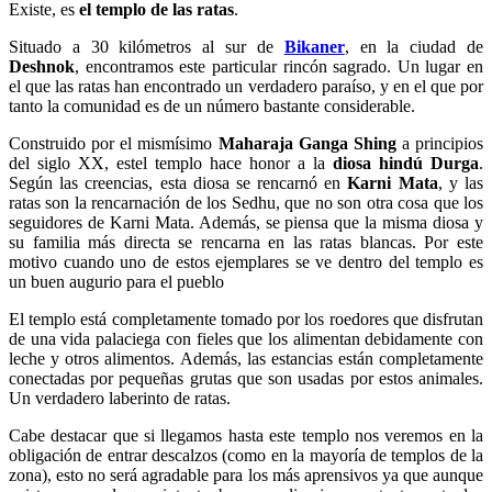
Existe, es
el templo de las ratas
.
Situado a 30 kilómetros al sur de
Bikaner
, en la ciudad de
Deshnok
, encontramos este particular rincón sagrado. Un lugar en
el que las ratas han encontrado un verdadero paraíso, y en el que por
tanto la comunidad es de un número bastante considerable.
Construido por el mismísimo
Maharaja Ganga Shing
a principios
del siglo XX, estel templo hace honor a la
diosa hindú Durga
.
Según las creencias, esta diosa se rencarnó en
Karni Mata
, y las
ratas son la rencarnación de los Sedhu, que no son otra cosa que los
seguidores de Karni Mata. Además, se piensa que la misma diosa y
su familia más directa se rencarna en las ratas blancas. Por este
motivo cuando uno de estos ejemplares se ve dentro del templo es
un buen augurio para el pueblo
El templo está completamente tomado por los roedores que disfrutan
de una vida palaciega con fieles que los alimentan debidamente con
leche y otros alimentos. Además, las estancias están completamente
conectadas por pequeñas grutas que son usadas por estos animales.
Un verdadero laberinto de ratas.
Cabe destacar que si llegamos hasta este templo nos veremos en la
obligación de entrar descalzos (como en la mayoría de templos de la
zona), esto no será agradable para los más aprensivos ya que aunque