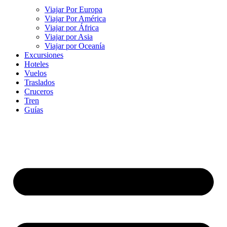
Viajar Por Europa
Viajar Por América
Viajar por África
Viajar por Asia
Viajar por Oceanía
Excursiones
Hoteles
Vuelos
Traslados
Cruceros
Tren
Guías