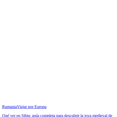
Rumania
Viajar por Europa
Qué ver en Sibiu: guía completa para descubrir la joya medieval de