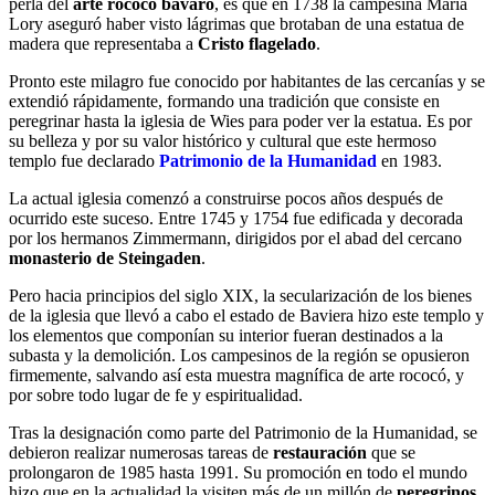
perla del
arte rococó bávaro
, es que en 1738 la campesina Maria
Lory aseguró haber visto lágrimas que brotaban de una estatua de
madera que representaba a
Cristo flagelado
.
Pronto este milagro fue conocido por habitantes de las cercanías y se
extendió rápidamente, formando una tradición que consiste en
peregrinar hasta la iglesia de Wies para poder ver la estatua. Es por
su belleza y por su valor histórico y cultural que este hermoso
templo fue declarado
Patrimonio de la Humanidad
en 1983.
La actual iglesia comenzó a construirse pocos años después de
ocurrido este suceso. Entre 1745 y 1754 fue edificada y decorada
por los hermanos Zimmermann, dirigidos por el abad del cercano
monasterio de Steingaden
.
Pero hacia principios del siglo XIX, la secularización de los bienes
de la iglesia que llevó a cabo el estado de Baviera hizo este templo y
los elementos que componían su interior fueran destinados a la
subasta y la demolición. Los campesinos de la región se opusieron
firmemente, salvando así esta muestra magnífica de arte rococó, y
por sobre todo lugar de fe y espiritualidad.
Tras la designación como parte del Patrimonio de la Humanidad, se
debieron realizar numerosas tareas de
restauración
que se
prolongaron de 1985 hasta 1991. Su promoción en todo el mundo
hizo que en la actualidad la visiten más de un millón de
peregrinos