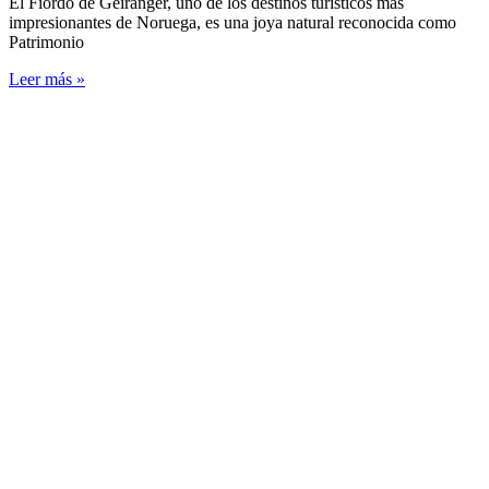
El Fiordo de Geiranger, uno de los destinos turísticos más
impresionantes de Noruega, es una joya natural reconocida como
Patrimonio
Leer más »