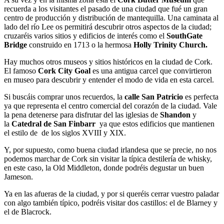
recuerda a los visitantes el pasado de una ciudad que fué un gran
centro de producción y distribución de mantequilla. Una caminata al
lado del río Lee os permitirá descubrir otros aspectos de la ciudad;
cruzaréis varios sitios y edificios de interés como el
SouthGate
Bridge
construido en 1713 o la hermosa
Holly Trinity Church.
Hay muchos otros museos y sitios históricos en la ciudad de Cork.
El famoso
Cork City Goal
es una antigua carcel que convirtieron
en museo para descubrir y entender el modo de vida en esta carcel.
Si buscáis comprar unos recuerdos, la
calle San Patricio
es perfecta
ya que representa el centro comercial del corazón de la ciudad. Vale
la pena detenerse para disfrutar del las iglesias de
Shandon
y
la
Catedral de San Finbarr
ya que estos edificios que mantienen
el estilo de de los siglos XVIII y XIX.
Y, por supuesto, como buena ciudad irlandesa que se precie, no nos
podemos marchar de Cork sin visitar la típica destilería de whisky,
en este caso, la Old Middleton, donde podréis degustar un buen
Jameson.
Ya en las afueras de la ciudad, y por si queréis cerrar vuestro paladar
con algo también típico, podréis visitar dos castillos: el de Blarney y
el de Blacrock.