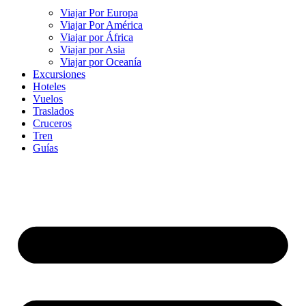
Viajar Por Europa
Viajar Por América
Viajar por África
Viajar por Asia
Viajar por Oceanía
Excursiones
Hoteles
Vuelos
Traslados
Cruceros
Tren
Guías