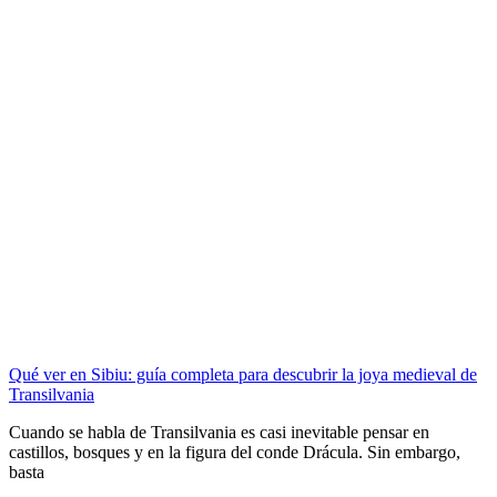
Qué ver en Sibiu: guía completa para descubrir la joya medieval de
Transilvania
Cuando se habla de Transilvania es casi inevitable pensar en
castillos, bosques y en la figura del conde Drácula. Sin embargo,
basta