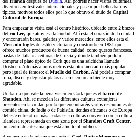
del
Irlanda
despues de
Dublín
. Allí podréis hacer visitas culturales,
divertiros en festivales internacionales y pasear por bellos barrios
típicos, motivos todos ellos por lo que obtuvo el titulo de
Capital
Cultural de Europa.
Para empezar tu visita está el centro histórico, ubicado entre 2 brazos
del
río Lee,
que atraviesa la ciudad. Ahí esta el corazón de la ciudad
y encontrarán bares, galerias y varios mercados; entre ellos está el
Mercado Inglés
de estilo victoriano y construido en 1881 que
ofrece muchos productos de buena calidad, como quesos franceses,
pastas de Italia o aceitunas de Grecia y donde también podrán
comprar el plato típico de Cork que es una salchicha llamada
Drisheen. Además a unos metros esta otro mercado más popular
pero igual de famoso: el
Muelle del Carbón.
Ahí podréis comprar
ropa, discos y degustar platos caseros en un ambiente muy
agradable.
Un barrio que vale la pena visitar en Cork que es el
barrio de
Shandon
. Ahí se mezclan las diferentes culturas extranjeras
presentes en la ciudad por lo que encontraréis varios restaurantes de
comida china, de India o de Pakistán, tiendas africanas o de Europa
del este entre otros más. Todas esta culturas conviven con la cultura
irlandesa representada en esta zona por el
Shandon Craft Center
,
un centro de artesanía que está abierto al publico.
A su vez y en la misma zona está el
Cork Butter Museum
que