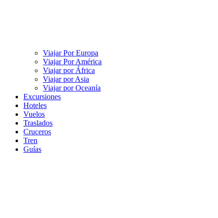
Viajar Por Europa
Viajar Por América
Viajar por África
Viajar por Asia
Viajar por Oceanía
Excursiones
Hoteles
Vuelos
Traslados
Cruceros
Tren
Guías