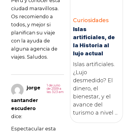
Perú y conocer esta
ciudad maravillosa.
Os recomiendo a
Curiosidades
todos, y mejor si
Islas
planifican su viaje
artificiales, de
con la ayuda de
la Historia al
alguna agencia de
lujo actual
viajes. Saludos.
Islas artificiales.
¿Lujo
desmedido? El
1 de julio
jorge
dinero, el
de 2009 a
las 3:23 am
bienestar, y el
santander
avance del
escudero
turismo a nivel ...
dice:
Espectacular esta