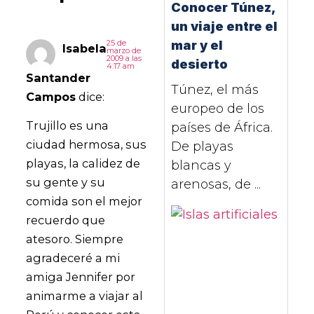
Conocer Túnez,
un viaje entre el
25 de
mar y el
Isabela
marzo de
2009 a las
desierto
4:17 am
Santander
Túnez, el más
Campos
dice:
europeo de los
Trujillo es una
países de África.
ciudad hermosa, sus
De playas
playas, la calidez de
blancas y
su gente y su
arenosas, de ...
comida son el mejor
recuerdo que
atesoro. Siempre
agradeceré a mi
amiga Jennifer por
animarme a viajar al