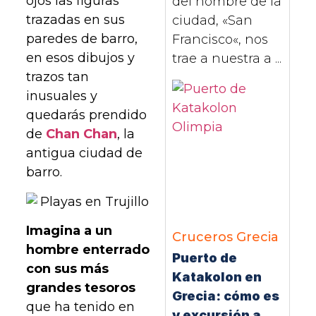
ojos las figuras
del nombre de la
trazadas en sus
ciudad, «San
paredes de barro,
Francisco«, nos
en esos dibujos y
trae a nuestra a ...
trazos tan
inusuales y
quedarás prendido
de
Chan Chan
, la
antigua ciudad de
barro.
Imagina a un
Cruceros
Grecia
hombre enterrado
Puerto de
con sus más
Katakolon en
grandes tesoros
Grecia: cómo es
que ha tenido en
y excursión a