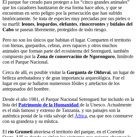
El parque fue creado para proteger a los “cinco grandes animales”
que los cazadores bautizaron de esa forma hace años, y que se
encuentran en serio peligro por la persecución que han sufrido
históricamente. Se trata de especies muy preciadas por sus pieles o
su marfil:
leones
,
leopardos
,
elefantes
,
rinocerontes
y
búfalos
del
Cabo
se pasean libremente, protegidos de todo riesgo.
Pero no son los únicos que habitan el lugar. Comparten el territorio
con hienas, guepardos, cebras, aves rapaces y otros muchos
animales que forman parte del ecosistema del Serengueti, también
compuesto por la
Zona de conservación de Ngorongoro
, limítrofe
con el Parque Nacional.
Cerca de allí, es posible visitar la
Garganta de Olduvai
, un lugar de
belleza arrebatadora y de gran importancia arqueológica. Fue el
lugar en que se hallaron numerosos fósiles y artefactos de los
antepasados del hombre.
Desde el año 1981, el Parque Nacional Serengueti fue incluido en la
lista del
Patrimonio de la Humanidad
de la Unesco. Actualmente
es el más famoso y extenso de Tanzania, y sus paisajes son la
auténtica postal de la vida salvaje del
África
, esa que nos conmueve
con su grandeza y su mística.
El
río Grumeti
atraviesa el territorio del parque, en el Corredor