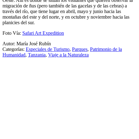
Oeste. Allí es donde se sitúan los visitantes que quieren observar la
migración de ñus (pero también de las gacelas y de las cebras) a
través del río, que tiene lugar en abril, mayo y junio hacia las
montañas del este y del norte, y en octubre y noviembre hacia las
planicies del sur.
Foto Vía:
Safari Art Expedition
Autor: María José Rubín
Categorías:
Especiales de Turismo
,
Parques
,
Patrimonio de la
Humanidad
,
Tanzania
,
Viaje a la Naturaleza