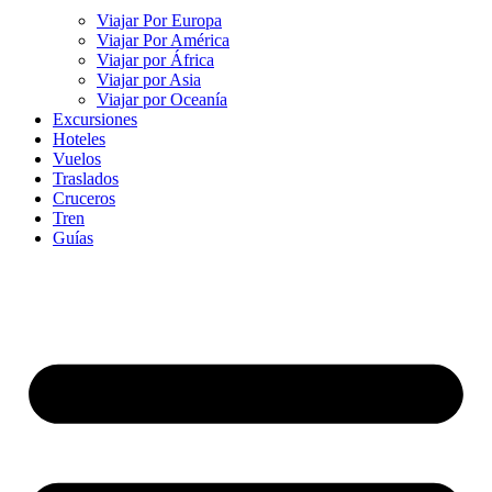
Viajar Por Europa
Viajar Por América
Viajar por África
Viajar por Asia
Viajar por Oceanía
Excursiones
Hoteles
Vuelos
Traslados
Cruceros
Tren
Guías