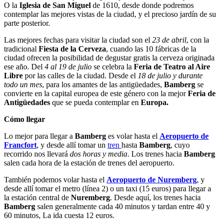
O la
Iglesia de San Miguel
de 1610, desde donde podremos
contemplar las mejores vistas de la ciudad, y el precioso jardín de su
parte posterior.
Las mejores fechas para visitar la ciudad son el
23 de abril
, con la
tradicional
Fiesta de la Cerveza
, cuando las 10 fábricas de la
ciudad ofrecen la posibilidad de degustar gratis la cerveza originada
ese año. Del
4 al 19 de julio
se celebra la
Feria de Teatro al Aire
Libre
por las calles de la ciudad. Desde el
18 de julio y durante
todo un mes
, para los amantes de las antigüedades,
Bamberg
se
convierte en la capital europea de este género con la mejor
Feria de
Antigüedades
que se pueda contemplar en
Europa.
Cómo llegar
Lo mejor para llegar a
Bamberg
es volar hasta el
Aeropuerto de
Francfort
, y desde allí tomar un
tren
hasta
Bamberg
, cuyo
recorrido nos llevará
dos horas y media
. Los trenes hacia
Bamberg
salen cada hora de la estación de trenes del aeropuerto.
También podemos volar hasta el
Aeropuerto de Nuremberg
, y
desde allí tomar el metro (línea 2) o un taxi (15 euros) para llegar a
la estación central de
Nuremberg
. Desde aquí, los trenes hacia
Bamberg
salen generalmente cada 40 minutos y tardan entre 40 y
60 minutos, La ida cuesta 12 euros.