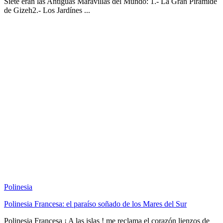
Siete eran las Antiguas Maravillas del Mundo: 1.- La Gran Pirámide
de Gizeh2.- Los Jardínes ...
Polinesia
Polinesia Francesa: el paraíso soñado de los Mares del Sur
Polinesia Francesa ¡ A las islas ! me reclama el corazón lienzos de