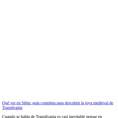
Qué ver en Sibiu: guía completa para descubrir la joya medieval de
Transilvania
Cuando se habla de Transilvania es casi inevitable pensar en