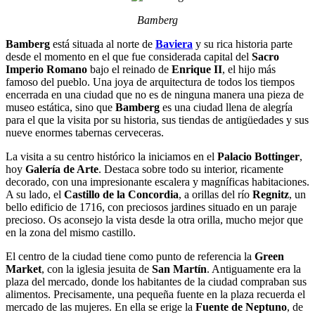
Bamberg
Bamberg
está situada al norte de
Baviera
y su rica historia parte
desde el momento en el que fue considerada capital del
Sacro
Imperio Romano
bajo el reinado de
Enrique II
, el hijo más
famoso del pueblo. Una joya de arquitectura de todos los tiempos
encerrada en una ciudad que no es de ninguna manera una pieza de
museo estática, sino que
Bamberg
es una ciudad llena de alegría
para el que la visita por su historia, sus tiendas de antigüedades y sus
nueve enormes tabernas cerveceras.
La visita a su centro histórico la iniciamos en el
Palacio Bottinger
,
hoy
Galería de Arte
. Destaca sobre todo su interior, ricamente
decorado, con una impresionante escalera y magníficas habitaciones.
A su lado, el
Castillo de la Concordia
, a orillas del río
Regnitz
, un
bello edificio de 1716, con preciosos jardines situado en un paraje
precioso. Os aconsejo la vista desde la otra orilla, mucho mejor que
en la zona del mismo castillo.
El centro de la ciudad tiene como punto de referencia la
Green
Market
, con la iglesia jesuita de
San Martín
. Antiguamente era la
plaza del mercado, donde los habitantes de la ciudad compraban sus
alimentos. Precisamente, una pequeña fuente en la plaza recuerda el
mercado de las mujeres. En ella se erige la
Fuente de Neptuno
, de