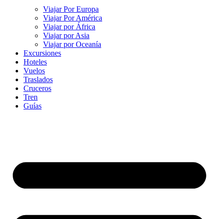
Viajar Por Europa
Viajar Por América
Viajar por África
Viajar por Asia
Viajar por Oceanía
Excursiones
Hoteles
Vuelos
Traslados
Cruceros
Tren
Guías