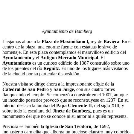
Ayuntamiento de Bamberg
Llegamos ahora a la
Plaza de Maximiliano I,
rey de
Baviera
. En el
centro de la plaza, una enorme fuente con estatuas le sirve de
homenaje. En esta plaza contemplamos el maravilloso edificio del
Ayuntamiento
y el
Antiguo Mercado
Municipal
. El
Ayuntamiento
es un curioso edificio de 1387 construido sobre uno
de los puentes del río
Regnitz
. Es uno de los lugares más visitados
de la ciudad por su particular disposición.
Nuestra visita se dirige ahora a la impresionante efigie de la
Catedral de San Pedro y San Jorge
, con sus cuatro torres
flanqueando el templo. Se comenzó a construir en el 1007, aunque
un incendio posterior provocó que se reconstruyese en 1237. En su
interior destaca la tumba del
Papa Clemente II
, del siglo XIII, y
sobre todo la escultura del
Jinete de
Bamberg
, pues es un
monumento del que no se conoce ni su autor ni a quién representa.
Preciosa es también la
Iglesia de San Teodoro
, de 1692,
monasterio carmelita que alberga un precioso claustro muy colorido.