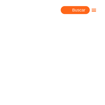
Buscar
Centro sagrado de Chavin
de Huantar en Peru