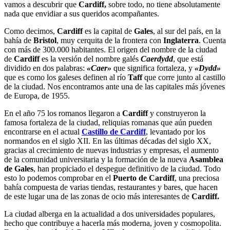
vamos a descubrir que
Cardiff,
sobre todo, no tiene absolutamente
nada que envidiar a sus queridos acompañantes.
Como decimos,
Cardiff
es la capital de
Gales
, al sur del país, en la
bahía de
Bristol
, muy cerquita de la frontera con
Inglaterra
. Cuenta
con más de 300.000 habitantes. El origen del nombre de la ciudad
de
Cardiff
es la versión del nombre galés
Caerdydd
, que está
dividido en dos palabras:
«Caer»
que significa fortaleza, y
«Dydd»
que es como los galeses definen al río
Taff
que corre junto al castillo
de la ciudad. Nos encontramos ante una de las capitales más jóvenes
de Europa, de 1955.
En el año 75 los romanos llegaron a
Cardiff
y construyeron la
famosa fortaleza de la ciudad, reliquias romanas que aún pueden
encontrarse en el actual
Castillo de Cardiff
, levantado por los
normandos en el siglo XII. En las últimas décadas del siglo XX,
gracias al crecimiento de nuevas industrias y empresas, el aumento
de la comunidad universitaria y la formación de la nueva
Asamblea
de Gales
, han propiciado el despegue definitivo de la ciudad. Todo
esto lo podemos comprobar en el
Puerto de Cardiff
, una preciosa
bahía compuesta de varias tiendas, restaurantes y bares, que hacen
de este lugar una de las zonas de ocio más interesantes de
Cardiff.
La ciudad alberga en la actualidad a dos universidades populares,
hecho que contribuye a hacerla más moderna, joven y cosmopolita.