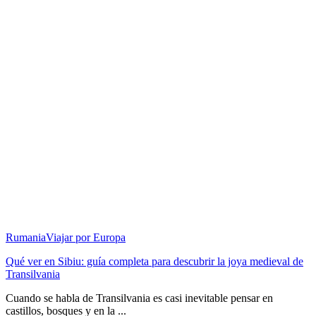
Rumania
Viajar por Europa
Qué ver en Sibiu: guía completa para descubrir la joya medieval de
Transilvania
Cuando se habla de Transilvania es casi inevitable pensar en
castillos, bosques y en la ...