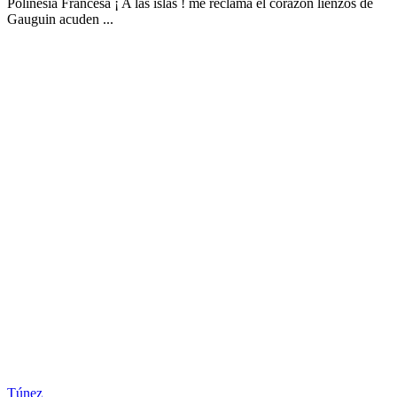
Polinesia Francesa ¡ A las islas ! me reclama el corazón lienzos de
Gauguin acuden ...
Túnez