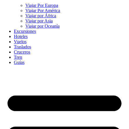
Viajar Por Europa
Viajar Por América
Viajar por África
Viajar por Asia
Viajar por Oceanía
Excursiones
Hoteles
Vuelos
Traslados
Cruceros
Tren
Guías