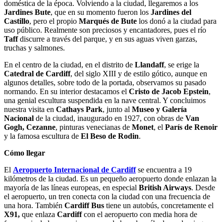
doméstica de la época. Volviendo a la ciudad, llegaremos a los
Jardines Bute
, que en su momento fueron los
Jardines del
Castillo
, pero el propio
Marqués de Bute
los donó a la ciudad para
uso público. Realmente son preciosos y encantadores, pues el río
Taff
discurre a través del parque, y en sus aguas viven garzas,
truchas y salmones.
En el centro de la ciudad, en el distrito de
Llandaff
, se erige la
Catedral de Cardiff
, del siglo XIII y de estilo gótico, aunque en
algunos detalles, sobre todo de la portada, observamos su pasado
normando. En su interior destacamos el
Cristo de Jacob Epstein
,
una genial escultura suspendida en la nave central. Y concluimos
nuestra visita en
Cathays Park
, junto al
Museo y Galería
Nacional
de la ciudad, inaugurado en 1927, con obras de
Van
Gogh, Cezanne
, pinturas venecianas de
Monet
, el
París de Renoir
y la famosa escultura de
El Beso de Rodin
.
Cómo llegar
El
Aeropuerto Internacional de Cardiff
se encuentra a 19
kilómetros de la ciudad. Es un pequeño aeropuerto donde enlazan la
mayoría de las líneas europeas, en especial
British Airways
. Desde
el aeropuerto, un tren conecta con la ciudad con una frecuencia de
una hora. También
Cardiff Bus
tiene un autobús, concretamente el
X91,
que enlaza
Cardiff
con el aeropuerto con media hora de