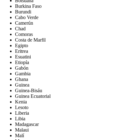
Botsuana
Burkina Faso
Burundi
Cabo Verde
Camerún
Chad
Comoras
Costa de Marfil
Egipto
Eritrea
Esuatini
Etiopía
Gabón
Gambia
Ghana
Guinea
Guinea-Bisáu
Guinea Ecuatorial
Kenia
Lesoto
Liberia
Libia
Madagascar
Malaui
Malí