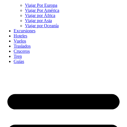
Viajar Por Europa
Viajar Por América
Viajar por África
Viajar por Asia
Viajar por Oceanía
Excursiones
Hoteles
Vuelos
Traslados
Cruceros
Tren
Guías