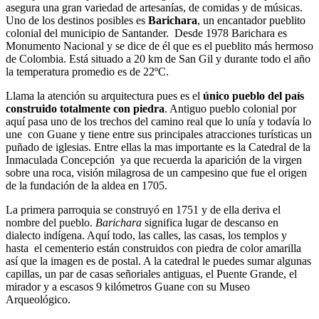
asegura una gran variedad de artesanías, de comidas y de músicas.
Uno de los destinos posibles es
Barichara
, un encantador pueblito
colonial del municipio de Santander. Desde 1978 Barichara es
Monumento Nacional y se dice de él que es el pueblito más hermoso
de Colombia. Está situado a 20 km de San Gil y durante todo el año
la temperatura promedio es de 22ºC.
Llama la atención su arquitectura pues es el
único pueblo del país
construido totalmente con piedra
. Antiguo pueblo colonial por
aquí pasa uno de los trechos del camino real que lo unía y todavía lo
une con Guane y tiene entre sus principales atracciones turísticas un
puñado de iglesias. Entre ellas la mas importante es la Catedral de la
Inmaculada Concepción ya que recuerda la aparición de la virgen
sobre una roca, visión milagrosa de un campesino que fue el origen
de la fundación de la aldea en 1705.
La primera parroquia se construyó en 1751 y de ella deriva el
nombre del pueblo.
Barichara
significa lugar de descanso en
dialecto indígena. Aquí todo, las calles, las casas, los templos y
hasta el cementerio están construidos con piedra de color amarilla
así que la imagen es de postal. A la catedral le puedes sumar algunas
capillas, un par de casas señoriales antiguas, el Puente Grande, el
mirador y a escasos 9 kilómetros Guane con su Museo
Arqueológico.