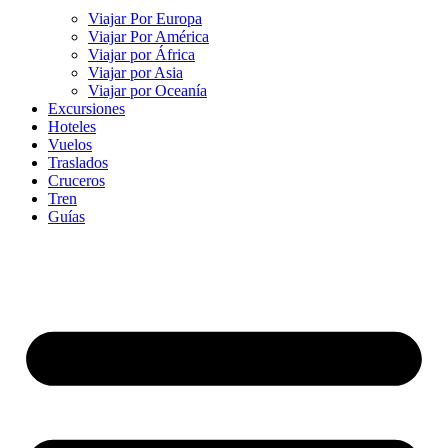
Viajar Por Europa
Viajar Por América
Viajar por África
Viajar por Asia
Viajar por Oceanía
Excursiones
Hoteles
Vuelos
Traslados
Cruceros
Tren
Guías