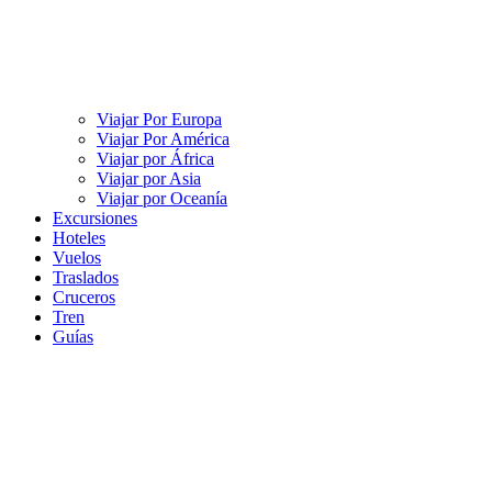
Viajar Por Europa
Viajar Por América
Viajar por África
Viajar por Asia
Viajar por Oceanía
Excursiones
Hoteles
Vuelos
Traslados
Cruceros
Tren
Guías