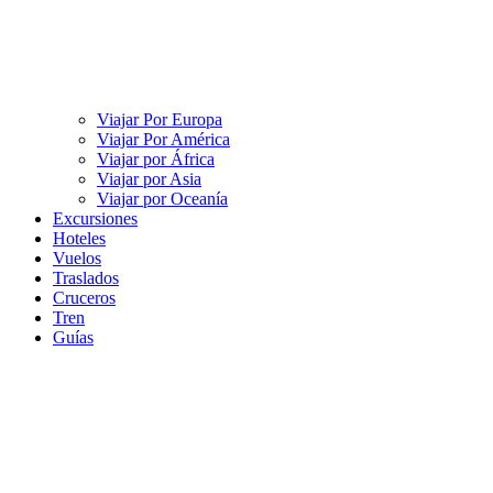
Viajar Por Europa
Viajar Por América
Viajar por África
Viajar por Asia
Viajar por Oceanía
Excursiones
Hoteles
Vuelos
Traslados
Cruceros
Tren
Guías