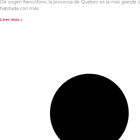
De origen francófono, la provincia de Quebec es la más grande
habitada con más
Leer más »