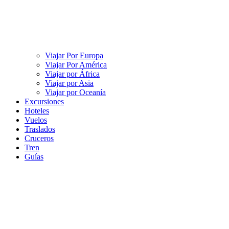
Viajar Por Europa
Viajar Por América
Viajar por África
Viajar por Asia
Viajar por Oceanía
Excursiones
Hoteles
Vuelos
Traslados
Cruceros
Tren
Guías