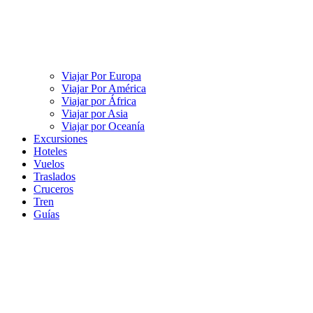
Viajar Por Europa
Viajar Por América
Viajar por África
Viajar por Asia
Viajar por Oceanía
Excursiones
Hoteles
Vuelos
Traslados
Cruceros
Tren
Guías