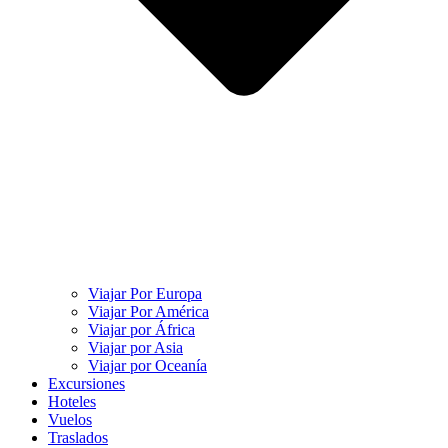
Viajar Por Europa
Viajar Por América
Viajar por África
Viajar por Asia
Viajar por Oceanía
Excursiones
Hoteles
Vuelos
Traslados