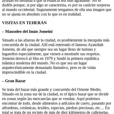
ayudan en demasía a que la estancia sea más agradable. No lo
dudéis porque, si por algo se caracteriza, es por su carácter sorpresa
al mundo occidental. Seguramente tengamos de ella una imagen que
no se ajusta en absoluto con lo que es en realidad.
VISITAS EN TEHERÁN
– Mausoleo del Imán Jomeini
Situado a las afueras de la ciudad, es posiblemente la mezquita más
concurrida de la ciudad. Allí está enterrado el famoso Ayatollah
Jomeini, de ahí que siempre sea un lugar lleno de turistas y
lugareños especialmente, que vienen a mostrarle sus respetos.
Jomeini derrocó al Sha en 1979 y fundó la primera república
islámica moderna del mundo. No es que sea un lugar
arquitectónicamente demasiado llamativo, pero es de visita
imprescindible en la ciudad.
– Gran Bazar
Se trata del bazar más grande y concurrido del Oriente Medio.
Situado en la zona sur de la ciudad, es el típico bazar que se divide
en zonas según las mercancías que se vendan. Aquí podemos
encontrar de todo, desde alimentos a artículos de cuero, pasando por
alfombras, cerámicas, textiles, especias, piedras preciosas, etc… En
total se trata de un recinto de más de diez kilómetros de callejuelas.