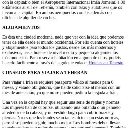
con la capital; o bien el Aeropuerto Internacional Imán Jomeini, a 30
kilómetros al sur de Teherán, también con taxis y autobuses que os
llevan a la capital. En ambos aeropuertos contáis además con
oficinas de alquiler de coches.
ALOJAMIENTOS
Es ésta una ciudad moderna, nada que ver con la idea que podemos
tener de ella desde el mundo occidental. Por ello cuenta con hoteles
y alojamientos para todos los gustos, desde los más modernos y
exclusivos, hasta hoteles de nivel medio y pequeño alojamientos
más modestos. Para reservar habitación en alguno de ellos, podéis
hacerlo fácilmente a través del siguiente enlace:
Hoteles en Teherán
.
CONSEJOS PARA VIAJAR A TEHERÁN
Para viajar a Irán se requiere pasaporte válido al menos para 6
meses, y visado obligatorio, que ha de solicitarse al menos con un
mes de antelación, ya que no se pueden pedir a la llegada a Irán.
Una vez en la capital hay que seguir una serie de reglas y normas.
Las mujeres han de cubrirse, utilizando una bufanda o un pañuelo
alrededor de la cabeza, y un vestido largo para cubrir brazos y
piernas. No es que los iraníes sean tan estrictos con estas normas,
pero si se pueden seguir, mucho mejor. Los hombres deben llevar
pantalones largos y polos de manga larga por regla general. También