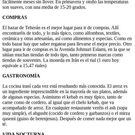
fácilmente meses sin llover. En primavera y otoño las temperaturas
son suaves, con una media de 15-20 grados.
COMPRAS
El bazar de Teherán es el mejor lugar para ir de compras. Allí
encontraréis de todo, y lo más típico, como alfombras, textiles,
cerámica y otras artesanías, así como alimentos y especias. Como en
todo bazar hay que saber regatear para llevarse el mejor precio. Otro
lugar para ir de compras es la Avenida Johmuri Eslami, en la que se
sitúan muchas tiendas de todo tipo, tanto primeras marcas como
tiendas de souvenirs. La moneda en Irán es el rial (1 euro hoy
equivale a 15,47 riales)
GASTRONOMÍA
La cocina iraní cada vez está resultando más conocida. El arroz es
un ingrediente imprescindible en la mayoría de sus platos, además
de algunas especias. Asimismo el kebab es muy típico, tanto de
carne como de cordero, al igual que el chelo kebab, que va
acompañado de arroz. En cualquier restaurante veréis el ash (sopa
muy simple), el abgusht (cocido de cordero y garbanzos) o el mirza
qasemi (guiso de berenjenas). Después de comer nada mejor que un
té.
VIDA NOCTURNA