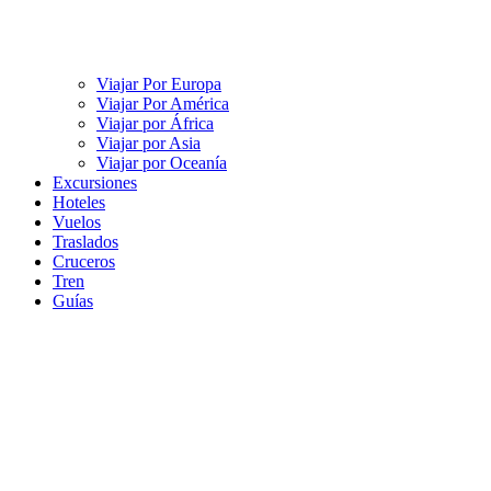
Viajar Por Europa
Viajar Por América
Viajar por África
Viajar por Asia
Viajar por Oceanía
Excursiones
Hoteles
Vuelos
Traslados
Cruceros
Tren
Guías